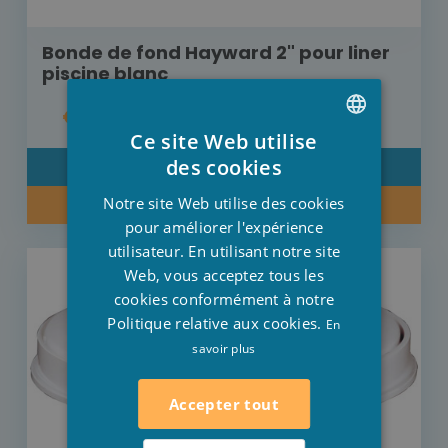
Bonde de fond Hayward 2" pour liner
piscine blanc
€ 44,00
Ce site Web utilise
DUTCH
des cookies
DÉTAIL
FRENCH
Notre site Web utilise des cookies
ACHETER MAINTENANT
ENGLISH
pour améliorer l'expérience
utilisateur. En utilisant notre site
Web, vous acceptez tous les
cookies conformément à notre
Politique relative aux cookies.
En
savoir plus
Accepter tout