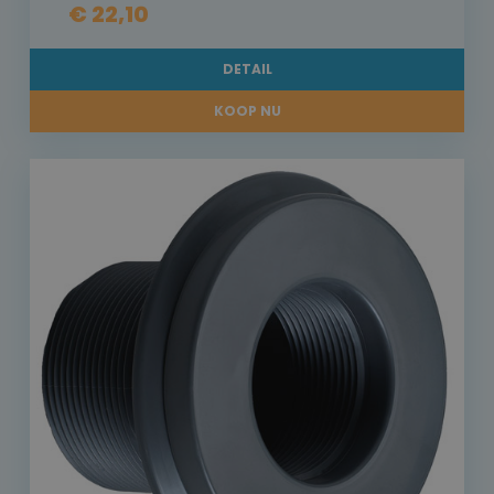
€ 22,10
DETAIL
KOOP NU