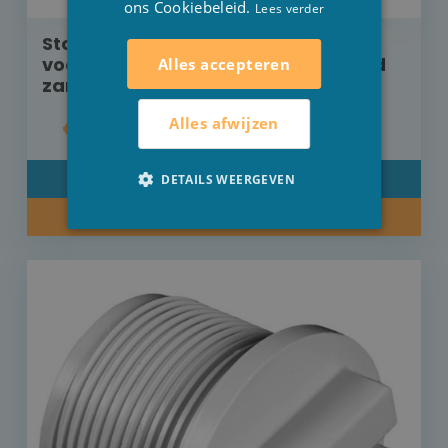
ons Cookiebeleid.
Lees verder
Stop, afsluitdop met dichting 1"1/2
voor stofzuigeraansluiting Hayward
Alles accepteren
zand
Alles afwijzen
€ 13,60
DETAIL
DETAILS WEERGEVEN
KOOP NU