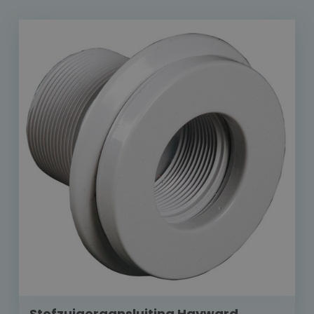
Stofzuigeraansluiting Hayward