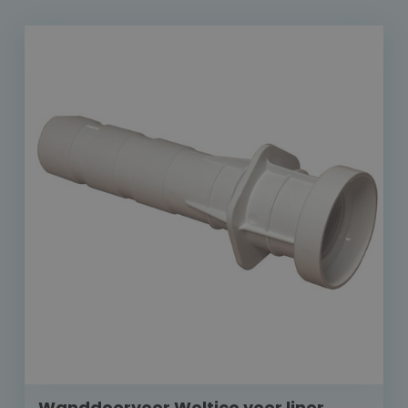
Wanddoorvoer Weltico voor liner