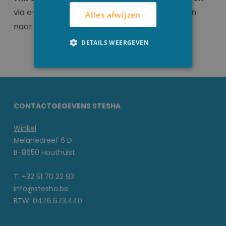
via e-mail naar info@stesha.be of via telefoon
Alles afwijzen
naar 051/70 22 93.
DETAILS WEERGEVEN
CONTACTGEGEVENS STESHA
Winkel
Melanedreef 6 D
B-8650 Houthulst
T. +32 51 70 22 93
info@stesha.be
BTW: 0476.673.440