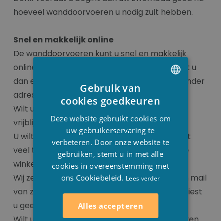
hoeveel wanddoorvoeren u nodig zult hebben.
Snel en makkelijk online
De wanddoorvoeren kunt u snel en makkelijk
online bestellen via onze webshop, deze krijgt u
dan enkele dagen later bij u thuis of op een ander
Gebruik van
adres naar keuze geleverd.
DUTCH
cookies goedkeuren
Wilt u liever ‘echt’ komen winkelen? Dat kan
FRENCH
Deze website gebruikt cookies om
vrijblijvend in onze winkel te Houthulst.
ENGLISH
uw gebruikerservaring te
U wilt naar onze winkel komen maar hebt niet
verbeteren. Door onze website te
veel tijd? Kies dan voor de optie ‘afhalen in de
gebruiken, stemt u in met alle
winkel’.
cookies in overeenstemming met
Wij zetten uw bestelling klaar en sturen u een mail
ons Cookiebeleid.
Lees verder
van zodra u deze kunt komen afhalen. Zo verliest
u geen tijd.
Alles accepteren
Wilt u meer informatie? U kunt ons contacteren