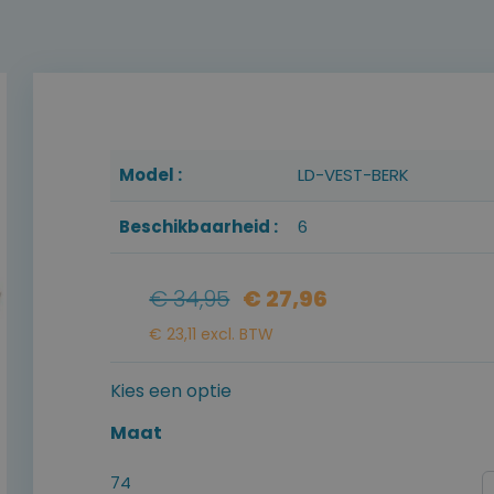
Model :
LD-VEST-BERK
Beschikbaarheid :
6
€ 34,95
€ 27,96
€ 23,11 excl. BTW
Kies een optie
Maat
74