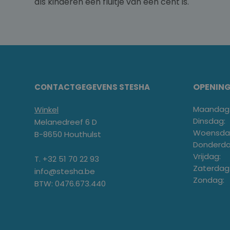
als kinderen een fluitje van een cent is.
OPENIN
CONTACTGEGEVENS STESHA
Maandag
Winkel
Dinsdag:
Melanedreef 6 D
Woensda
B-8650 Houthulst
Donderda
Vrijdag:
T. +32 51 70 22 93
Zaterdag
info@stesha.be
Zondag:
BTW: 0476.673.440