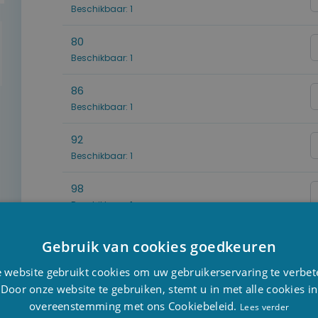
Beschikbaar: 1
80
Beschikbaar: 1
86
Beschikbaar: 1
92
Beschikbaar: 1
98
Beschikbaar: 1
104
Gebruik van cookies goedkeuren
Beschikbaar: 1
D
 website gebruikt cookies om uw gebruikerservaring te verbet
F
Door onze website te gebruiken, stemt u in met alle cookies in
overeenstemming met ons Cookiebeleid.
E
Lees verder