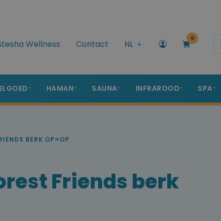
0
Stesha Wellness
Contact
NL
ELGOED
HAMAN
SAUNA
INFRAROOD
SPA
FRIENDS BERK OP=OP
Forest Friends berk