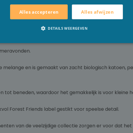
Alles afwijzen
Alles accepteren
DETAILS WEERGEVEN
erk OP=OP
 zomeravonden.
ge melange en is gemaakt van zacht biologisch katoen, per
 tot beneden, waardoor het gemakkelijk is voor kleine h
ol Forest Friends label gestikt voor speelse detail.
ten van de veelzijdige collectie zorgen er voor dat het