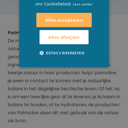
ons Cookiebeleid.
Lees verder
Alles accepteren
Palmolive
Alles afwijzen
De missie van Palmolive is het beste wat de
natuur te bieden heeft te gebruiken voor het
DETAILS WEERGEVEN
genot van je lichaam en huid; natuurlijke
ingrediënten, kleuren en geuren. Met het klein
beetje natuur in haar producten helpt palmolive
je weer in contact te komen met je natuurlijke
balans in het dagelijkse hectische leven. Of het nu
is om een heerlijke geur af te leveren, je lichaam in
balans te houden, of te hydrateren, de producten
van Palmolive doen dit met gebruik van de natuur
als bron.