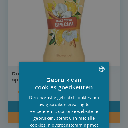
Douchegel Palmolive make today
Gebruik van
special 250 ml OP=OP
DUTCH
cookies goedkeuren
€ 1,60
FRENCH
Deze website gebruikt cookies om
ENGLISH
uw gebruikerservaring te
DETAIL
verbeteren. Door onze website te
KOOP NU
gebruiken, stemt u in met alle
cookies in overeenstemming met