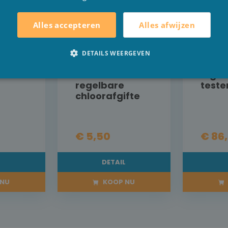
Alles afwijzen
Alles accepteren
DETAILS WEERGEVEN
lyzer
Chloordoseerd
Chec
er Intex voor
digit
regelbare
teste
chloorafgifte
€ 5,50
€ 86
L
DETAIL
NU
KOOP NU