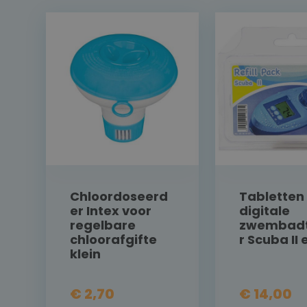
Chloordoseerd
Tabletten
er Intex voor
digitale
regelbare
zwembadt
chloorafgifte
r Scuba II e
klein
€ 2,70
€ 14,00