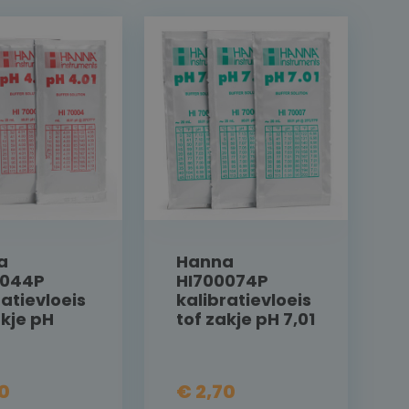
a
Hanna
0044P
HI700074P
ratievloeis
kalibratievloeis
akje pH
tof zakje pH 7,01
70
€ 2,70