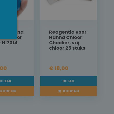
ker Hanna
Reagentia voor
ale Chloor
Hanna Chloor
r HI7014
Checker, vrij
chloor 25 stuks
,00
€ 18,00
DETAIL
DETAIL
KOOP NU
KOOP NU