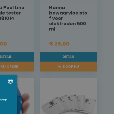
 Pool Line
Hanna
ale tester
bewaarvloeisto
981014
f voor
elektroden 500
ml
,00
€ 29,00
DETAIL
DETAIL
RE-ORDER
KOOP NU
UTCH
eren.
RENCH
NGLISH