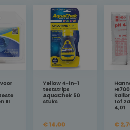
 voor
Yellow 4-in-1
Hann
teststrips
HI70
este
AquaChek 50
kalib
n III
stuks
tof z
4,01
€ 14,00
€ 2,