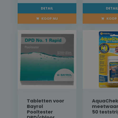
DETAIL
DETAI
KOOP NU
KOOP 
Tabletten voor
AquaChek
Bayrol
meetwaar
Pooltester
50 teststr
DPD/chloor