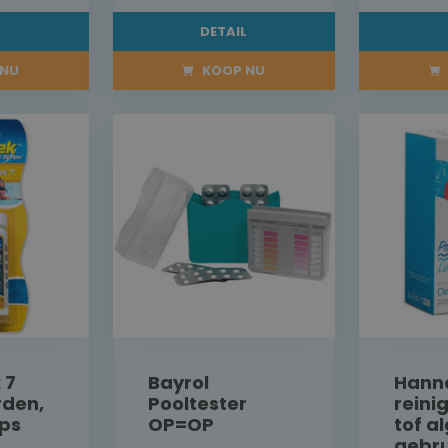
L
DETAIL
NU
KOOP NU
 7
Bayrol
Hann
den,
Pooltester
reini
ips
OP=OP
tof 
gebru