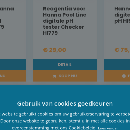
Hanna
Reagentia voor
Hanna
Hanna Pool Line
digit
H
digitale pH
pH HI
79
tester Checker
HI779
€ 29,00
€ 75
L
DETAIL
NU
KOOP NU
P
Gebruik van cookies goedkeuren
D
 website gebruikt cookies om uw gebruikerservaring te verbet
F
Door onze website te gebruiken, stemt u in met alle cookies in
overeenstemming met ons Cookiebeleid.
E
Lees verder