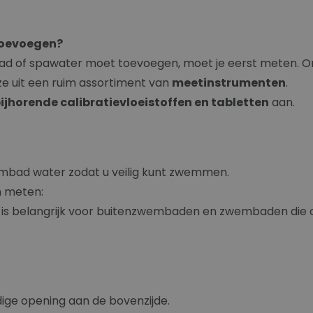
toevoegen?
 of spawater moet toevoegen, moet je eerst meten. Om 
ze uit een ruim assortiment van
meetinstrumenten
.
ijhorende calibratievloeistoffen en tabletten
aan.
mbad water zodat u veilig kunt zwemmen.
n meten:
 (Dit is belangrijk voor buitenzwembaden en zwembaden di
dige opening aan de bovenzijde.