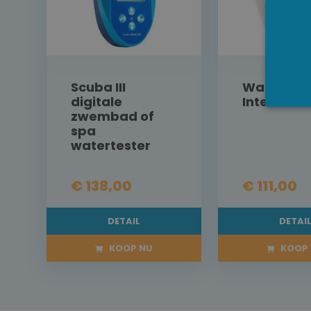
Scuba III
Water Ana
digitale
Intex
zwembad of
spa
watertester
€ 138,00
€ 111,00
DETAIL
DETAI
KOOP NU
KOOP 