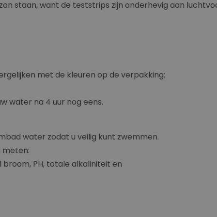
e zon staan, want de teststrips zijn onderhevig aan luchtvo
vergelijken met de kleuren op de verpakking;
uw water na 4 uur nog eens.
mbad water zodat u veilig kunt zwemmen.
n meten:
l broom, PH, totale alkaliniteit en