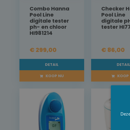
Combo Hanna
Checker 
Pool Line
Pool Line
digitale tester
digitale p
ph- en chloor
tester HI7
HI981214
€ 299,00
€ 86,00
DETAIL
DETAI
KOOP NU
KOOP 
Deze