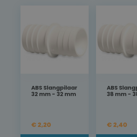
ABS Slangpilaar
ABS Slang
32 mm - 32 mm
38 mm - 
€ 2,20
€ 2,40