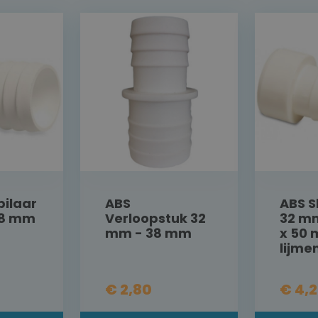
pilaar
ABS
ABS S
38 mm
Verloopstuk 32
32 m
mm - 38 mm
x 50
lijme
€ 2,80
€ 4,