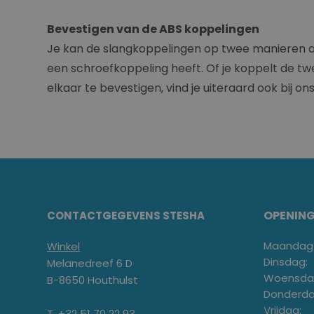
Bevestigen van de ABS koppelingen
Je kan de slangkoppelingen op twee manieren a
een schroefkoppeling heeft. Of je koppelt de tw
elkaar te bevestigen, vind je uiteraard ook bij on
OPENIN
CONTACTGEGEVENS STESHA
Maandag
Winkel
Dinsdag:
Melanedreef 6 D
Woensda
B-8650 Houthulst
Donderda
Vrijdag:
T. +32 51 70 22 93