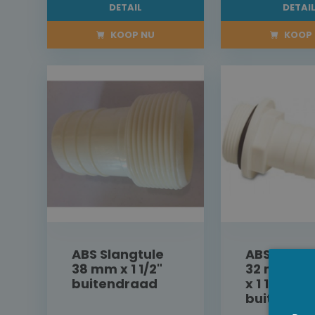
DETAIL
DETAI
KOOP NU
KOOP 
ABS Slangtule
ABS Slang
38 mm x 1 1/2"
32 mm - 
buitendraad
x 1 1/2"
buitendr