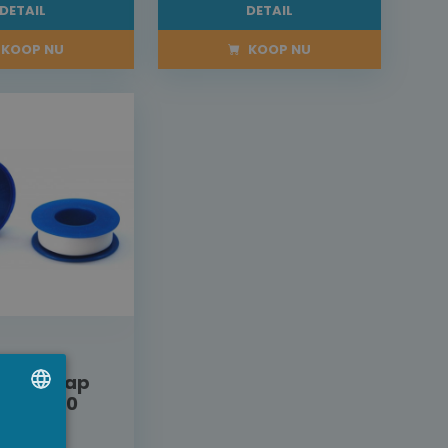
DETAIL
DETAIL
KOOP NU
KOOP NU
n
htingstap
mm wit 10
UTCH