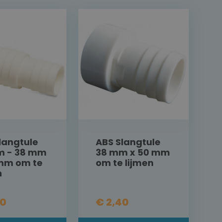
langtule
ABS Slangtule
m - 38 mm
38 mm x 50 mm
 mm om te
om te lijmen
n
20
€ 2,40