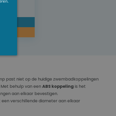
eren.
RENCH
0
NGLISH
DETAIL
KOOP NU
omp past niet op de huidige zwembadkoppelingen
 Met behulp van een
ABS koppeling
is het
mingen aan elkaar bevestigen.
et een verschillende diameter aan elkaar