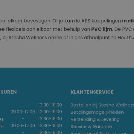
an elkaar bevestigen. Of je kan de ABS koppelingen
in e
ee flexibels aan elkaar met behulp van
PVC lijm
. De PVC 
s, bij Stesha Wellness online of in ons afhaalpunt te Houthu
GSUREN
KLANTENSERVICE
:
-
13:30
-
18:00
Bestellen bij Stesha Wellnes
09.00
-
12.00
13:30
-
18:00
Betalingsmogelijkheden
g:
-
13:30
-
18:00
Verzending & Levering
g:
09.00
-
12.00
13:30
-
18:00
Service & Garantie
-
13:30
-
18:00
Annuleren of Retourneren