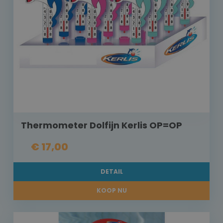
Thermometer Dolfijn Kerlis OP=OP
€ 17,00
DETAIL
KOOP NU