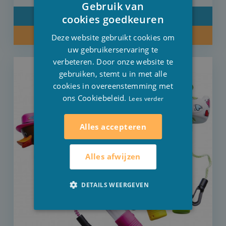
Gebruik van
DUTCH
DETAIL
cookies goedkeuren
FRENCH
KOOP NU
Deze website gebruikt cookies om
ENGLISH
uw gebruikerservaring te
verbeteren. Door onze website te
gebruiken, stemt u in met alle
cookies in overeenstemming met
ons Cookiebeleid.
Lees verder
Alles accepteren
Alles afwijzen
DETAILS WEERGEVEN