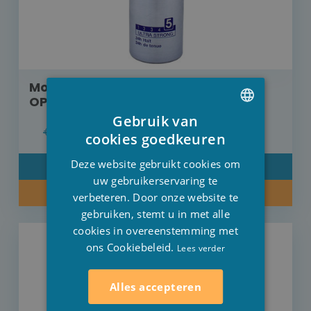
Mousse Nivea Ultra strong 150 ml
OP=OP
Gebruik van
€ 2,20
€ 2,09
DUTCH
cookies goedkeuren
FRENCH
Deze website gebruikt cookies om
DETAIL
ENGLISH
uw gebruikerservaring te
KOOP NU
verbeteren. Door onze website te
gebruiken, stemt u in met alle
cookies in overeenstemming met
ons Cookiebeleid.
Lees verder
Alles accepteren