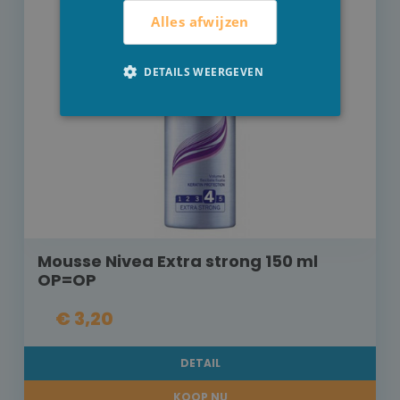
Alles afwijzen
DETAILS WEERGEVEN
Mousse Nivea Extra strong 150 ml
OP=OP
€ 3,20
DETAIL
KOOP NU