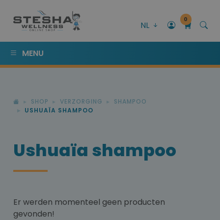
0
NL
MENU
SHOP
VERZORGING
SHAMPOO
USHUAÏA SHAMPOO
Ushuaïa shampoo
Er werden momenteel geen producten
gevonden!