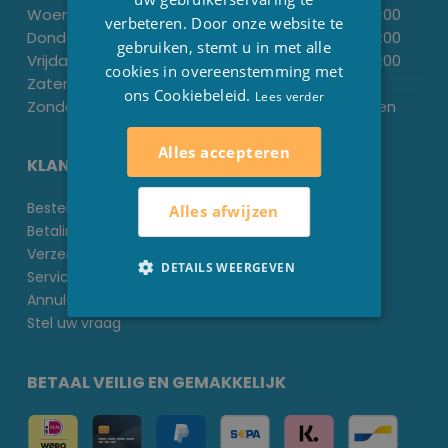
Woensdag:
-
13:30
-
18:00
verbeteren. Door onze website te
Donderdag:
09.00
-
12.00
13:30
-
18:00
gebruiken, stemt u in met alle
Vrijdag:
-
13:30
-
18:00
cookies in overeenstemming met
Zaterdag:
09.00
-
13.00
-
ons Cookiebeleid.
Lees verder
Zondag:
Gesloten
Gesloten
Alles accepteren
KLANTENSERVICE
Bestellen bij Stesha Wellness
Alles afwijzen
Betalingsmogelijkheden
Verzending & Levering
DETAILS WEERGEVEN
Service & Garantie
Annuleren of Retourneren
Stel uw vraag
BETAAL VEILIG EN GEMAKKELIJK