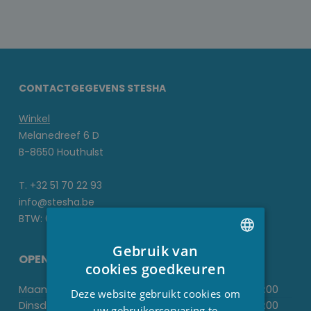
CONTACTGEGEVENS STESHA
Winkel
Melanedreef 6 D
B-8650 Houthulst
T. +32 51 70 22 93
info@stesha.be
BTW: 0476.673.440
Gebruik van
OPENINGSUREN
DUTCH
cookies goedkeuren
FRENCH
Maandag:
-
13:30
-
18:00
Deze website gebruikt cookies om
Dinsdag:
09.00
-
12.00
13:30
-
18:00
ENGLISH
uw gebruikerservaring te