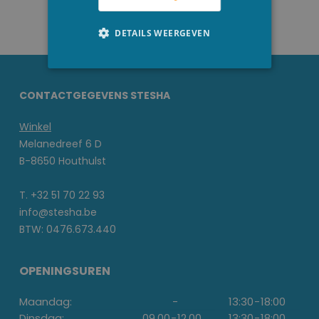
DETAILS WEERGEVEN
CONTACTGEGEVENS STESHA
Winkel
Melanedreef 6 D
B-8650 Houthulst
T. +32 51 70 22 93
info@stesha.be
BTW: 0476.673.440
OPENINGSUREN
Maandag:
-
13:30
-
18:00
Dinsdag:
09.00
-
12.00
13:30
-
18:00