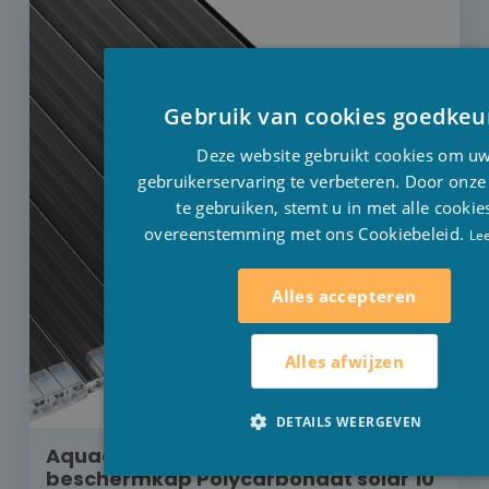
Gebruik van cookies goedkeu
Deze website gebruikt cookies om u
gebruikerservaring te verbeteren. Door onze
te gebruiken, stemt u in met alle cookie
overeenstemming met ons Cookiebeleid.
Le
Alles accepteren
Alles afwijzen
DETAILS WEERGEVEN
Aquadeck rolluik opbouw met
beschermkap Polycarbonaat solar 10