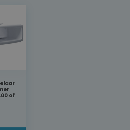
elaar
mer
400 of