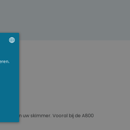
UTCH
eren.
RENCH
NGLISH
erking van uw skimmer. Vooral bij de A800