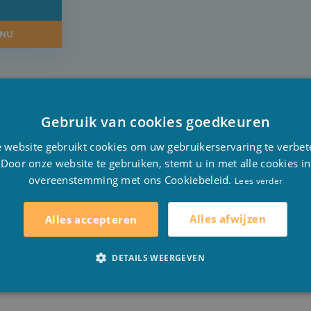
L
NU
Gebruik van cookies goedkeuren
D
 website gebruikt cookies om uw gebruikerservaring te verbet
F
s:
Door onze website te gebruiken, stemt u in met alle cookies in
overeenstemming met ons Cookiebeleid.
E
Lees verder
0
0
Alles afwijzen
Alles accepteren
DETAILS WEERGEVEN
et water in uw zwembad. Dit is zeer belangrijk voor de w