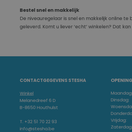
Bestel snel en makkelijk
De niveauregelaar is snel en makkelijk online te 
geleverd. Komt u liever ‘echt’ winkelen? Dat kan v
OPENIN
CONTACTGEGEVENS STESHA
Maandag
Winkel
Dinsdag:
Melanedreef 6 D
Woensda
B-8650 Houthulst
Donderda
Vrijdag:
T. +32 51 70 22 93
Zaterdag
info@stesha.be