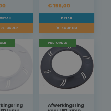
,00
€ 156,00
DETAIL
DETAIL
RE-ORDER
KOOP NU
DER
PRE-ORDER
kingsring
Afwerkingsring
LED lamp
voor LED lamp