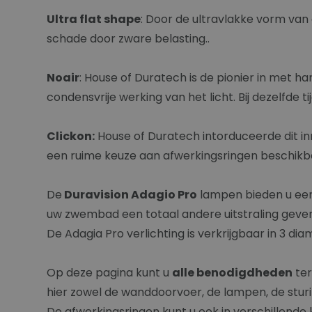
Ultra flat shape
: Door de ultravlakke vorm va
schade door zware belasting..
Noair
: House of Duratech is de pionier in met h
condensvrije werking van het licht. Bij dezelfde t
Clickon:
House of Duratech intorduceerde dit in
een ruime keuze aan afwerkingsringen beschikba
De
Duravision Adagio Pro
lampen bieden u ee
uw zwembad een totaal andere uitstraling geven
De Adagia Pro verlichting is verkrijgbaar in 3 di
Op deze pagina kunt u
alle benodigdheden
ter
hier zowel de wanddoorvoer, de lampen, de sturi
De afwerkingsringen kunt u ook in verschillende kl