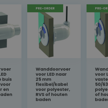
PRE-ORDER
PRE-OR
voer
Wanddoorvoer
Wand
LED
voor LED naar
voor 
 buis
25 mm
vaste
voor
flexibel/kabel
50/6
er en
voor polyester,
polye
baden
RVS of houten
of ho
baden
bade