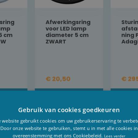
sring
Afwerkingsring
Sturi
lamp
voor LED lamp
afst
5 cm
diameter 5 cm
ning 
UW
ZWART
Adagi
€ 20,50
€ 29
L
DETAIL
DER
PRE-ORDER
Gebruik van cookies goedkeuren
D
 website gebruikt cookies om uw gebruikerservaring te verbet
F
Door onze website te gebruiken, stemt u in met alle cookies in
overeenstemming met ons Cookiebeleid.
E
Lees verder