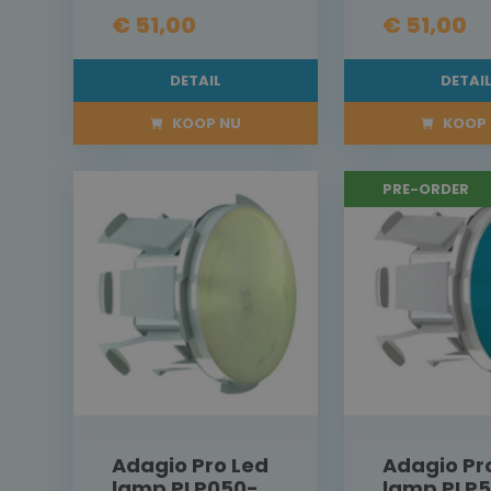
€ 51,00
€ 51,00
DETAIL
DETAI
KOOP NU
KOOP 
PRE-ORDER
Adagio Pro Led
Adagio Pr
lamp PLP050-
lamp PLP5