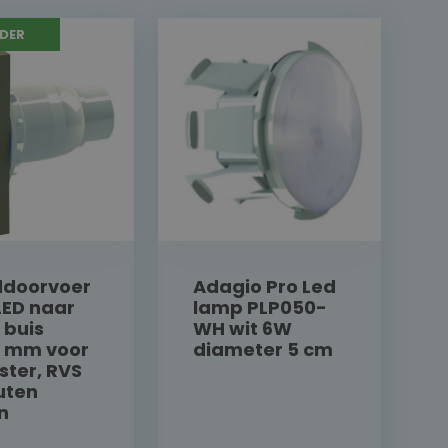
DER
doorvoer
Adagio Pro Led
LED naar
lamp PLP050-
 buis
WH wit 6W
3 mm voor
diameter 5 cm
ster, RVS
uten
n