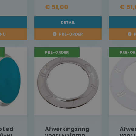
€ 51,00
€ 51
L
DETAIL
NU
PRE-ORDER
P
PRE-ORDER
PRE-OR
o Led
Afwerkingsring
Afwer
0-BL
voor LED lamp
voor 