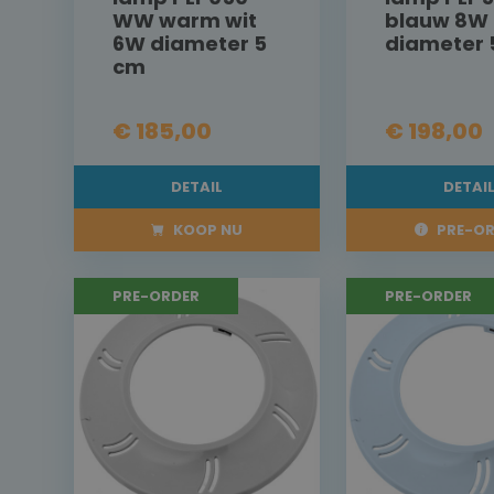
WW warm wit
blauw 8W
6W diameter 5
diameter 
cm
€ 185,00
€ 198,00
DETAIL
DETAI
KOOP NU
PRE-OR
PRE-ORDER
PRE-ORDER