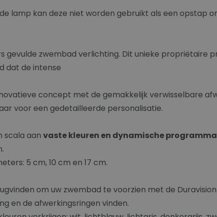
n de lamp kan deze niet worden gebruikt als een opstap 
ars gevulde zwembad verlichting. Dit unieke propriëtaire
ijd dat de intense
novatieve concept met de gemakkelijk verwisselbare afwe
ar voor een gedetailleerde personalisatie.
n scala aan
vaste kleuren en dynamische programma
.
ameters: 5 cm, 10 cm en 17 cm.
ugvinden om uw zwembad te voorzien met de Duravision
ng en de afwerkingsringen vinden.
euren verkrijgen: wit, lichtblauw, lichtgris, donkergrijs, z