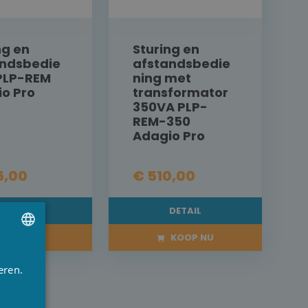
ng en
Sturing en
andsbedie
afstandsbedie
PLP-REM
ning met
o Pro
transformator
350VA PLP-
REM-350
Adagio Pro
5,00
€ 510,00
DETAIL
DETAIL
KOOP NU
KOOP NU
UTCH
eren.
RENCH
NGLISH