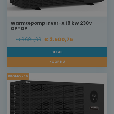
Warmtepomp Inver-X 18 kW 230V
OP=OP
€ 3.685,00
€ 3.500,75
DETAIL
KOOP NU
PROMO -5%