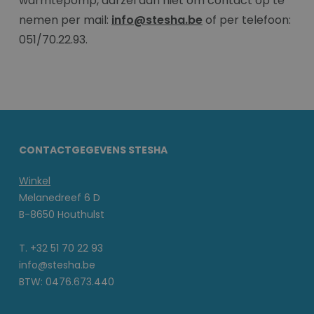
warmtepomp, aarzel dan niet om contact op te
nemen per mail:
info@stesha.be
of per telefoon:
051/70.22.93.
CONTACTGEGEVENS STESHA
Winkel
Melanedreef 6 D
B-8650 Houthulst
T. +32 51 70 22 93
info@stesha.be
BTW: 0476.673.440