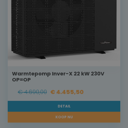
Warmtepomp Inver-X 22 kW 230V
OP=OP
€ 4.690,00
€ 4.455,50
DETAIL
KOOP NU