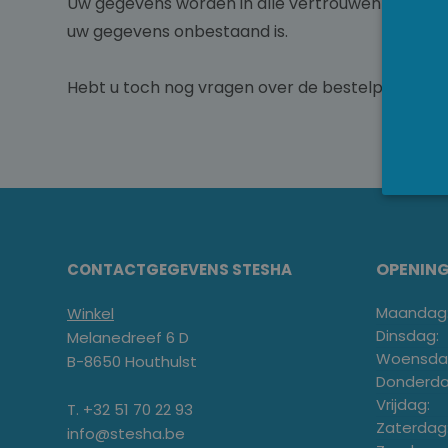
Uw gegevens worden in alle vertrouwen behandel
uw gegevens onbestaand is.
Hebt u toch nog vragen over de bestelprocedure
OPENIN
CONTACTGEGEVENS STESHA
Maandag
Winkel
Dinsdag:
Melanedreef 6 D
Woensda
B-8650 Houthulst
Donderda
Vrijdag:
T. +32 51 70 22 93
Zaterdag
info@stesha.be