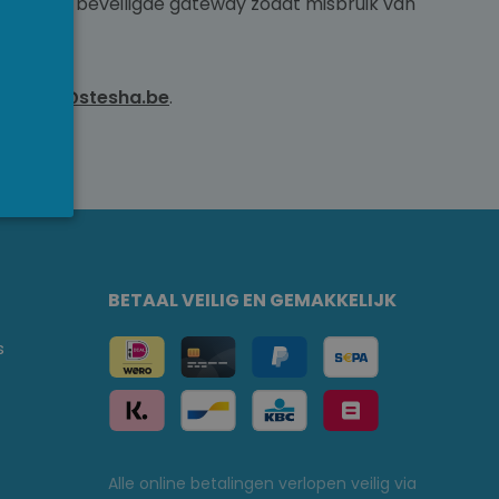
 via een beveiligde gateway zodat misbruik van
NGLISH
 of
info@stesha.be
.
BETAAL VEILIG EN GEMAKKELIJK
s
Alle online betalingen verlopen veilig via