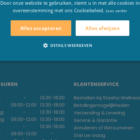
d en niet aan derden doorgestuurd. De betaling gebeurt
Door onze website te gebruiken, stemt u in met alle cookies in
overeenstemming met ons Cookiebeleid.
E
Lees verder
, aarzel dan niet om ons te
contacteren
op 051/70.22.93
Alles afwijzen
Alles accepteren
DETAILS WEERGEVEN
GSUREN
KLANTENSERVICE
:
-
13:30
-
18:00
Bestellen bij Stesha Wellnes
09.00
-
12.00
13:30
-
18:00
Betalingsmogelijkheden
g:
-
13:30
-
18:00
Verzending & Levering
g:
09.00
-
12.00
13:30
-
18:00
Service & Garantie
-
13:30
-
18:00
Annuleren of Retourneren
:
09.00
-
13.00
-
Stel uw vraag