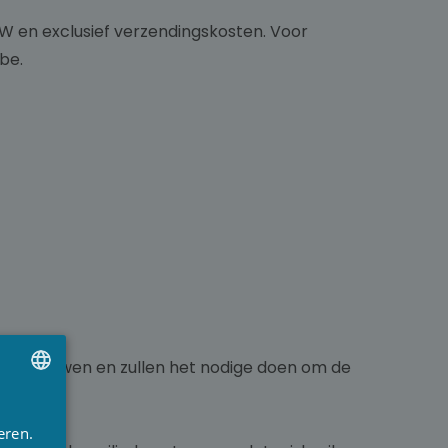
 BTW en exclusief verzendingskosten. Voor
be.
 vertrouwen en zullen het nodige doen om de
UTCH
eren.
RENCH