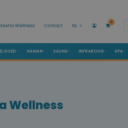
0
Stesha Wellness
Contact
NL
ELGOED
HAMAN
SAUNA
INFRAROOD
SPA
ha Wellness