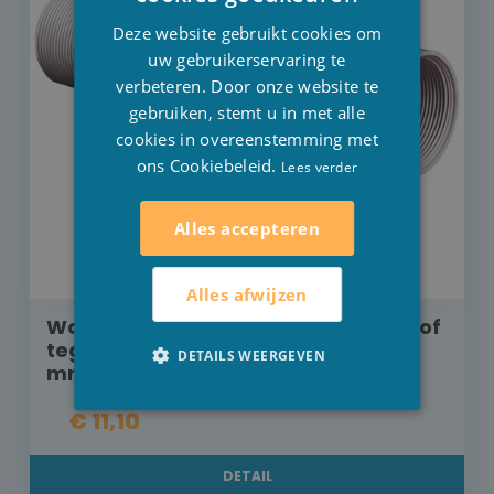
FRENCH
Deze website gebruikt cookies om
ENGLISH
uw gebruikerservaring te
verbeteren. Door onze website te
gebruiken, stemt u in met alle
cookies in overeenstemming met
ons Cookiebeleid.
Lees verder
Alles accepteren
Alles afwijzen
Wanddoorvoer 250 mm voor beton of
tegel zwembad Hayward 2"M - 50
DETAILS WEERGEVEN
mm
€ 11,10
DETAIL