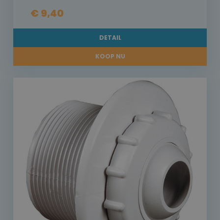
€ 9,40
DETAIL
KOOP NU