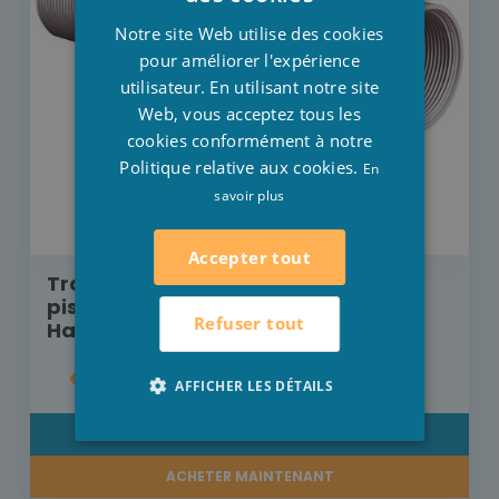
FRENCH
Notre site Web utilise des cookies
ENGLISH
pour améliorer l'expérience
utilisateur. En utilisant notre site
Web, vous acceptez tous les
cookies conformément à notre
Politique relative aux cookies.
En
savoir plus
Accepter tout
Traversée de paroi 250 mm pour
piscine en béton ou dalle de piscine
Refuser tout
Hayward 2"M - 50 mm
€ 11,10
AFFICHER LES DÉTAILS
DÉTAIL
ACHETER MAINTENANT