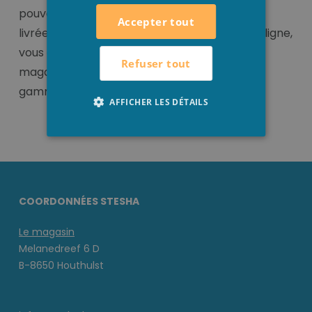
pouvons vous assurez que les manches sont
Accepter tout
livrées chez vous. À côté de notre service en ligne,
vous êtes également le bienvenu dans notre
Refuser tout
magasin, où vous savez découvrir notre large
gamme et faire du 'vrai' shopping.
AFFICHER LES DÉTAILS
COORDONNÉES STESHA
Le magasin
Melanedreef 6 D
B-8650 Houthulst