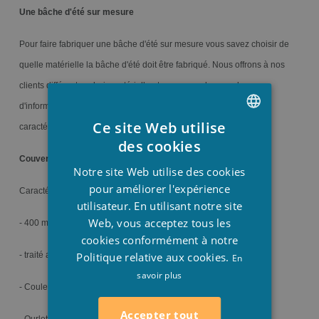
Une bâche d'été sur mesure
Pour faire fabriquer une bâche d'été sur mesure vous savez choisir de
quelle matérielle la bâche d'été doit être fabriqué. Nous offrons à nos
clients différentes choix matérielle et pour vous donner plus
d'informations des différents matériaux nous vous donnons les
Ce site Web utilise
caractéristiques de chaque bâche d'été:
DUTCH
des cookies
Couverture d'été bleu:
FRENCH
Notre site Web utilise des cookies
ENGLISH
pour améliorer l'expérience
Caractéristique:
utilisateur. En utilisant notre site
Web, vous acceptez tous les
- 400 microns
cookies conformément à notre
Politique relative aux cookies.
- traité anti-UV
En
savoir plus
- Couleur bleue au-dessus et en dessous
Accepter tout