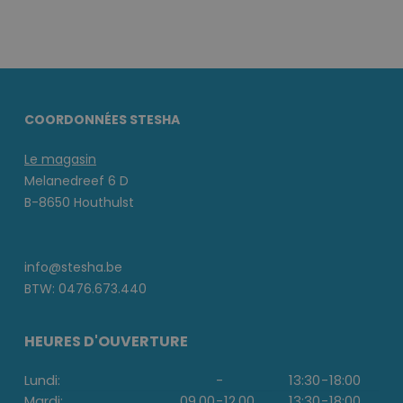
COORDONNÉES STESHA
Le magasin
Melanedreef 6 D
B-8650 Houthulst
info@stesha.be
BTW: 0476.673.440
HEURES D'OUVERTURE
Lundi:
-
13:30
-
18:00
Mardi:
09.00
-
12.00
13:30
-
18:00