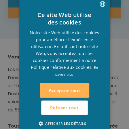
DÉTAIL
ACHETER MAINTENANT
Ce site Web utilise
DUTCH
des cookies
FRENCH
Notre site Web utilise des cookies
ENGLISH
pour améliorer l'expérience
utilisateur. En utilisant notre site
Web, vous acceptez tous les
Vanne à 2 ou 3 voies
cookies conformément à notre
Politique relative aux cookies.
En
Les vannes à 2 ou 3 voies pour régler l’eau ou
savoir plus
l’envoyer vers une autre direction vous trouverez
ici ! Les vannes à 2 ou 3 voies sont parfaites pour
Accepter tout
l’installation de votre piscine. Les vannes à 2 ou 3
voies sont disponibles en diamètre de 55 mm et
Refuser tout
de 63 mm.
AFFICHER LES DÉTAILS
Tous les raccords pour votre piscine intégrée