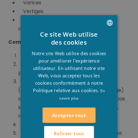
Varices
Vertiges
Cancer (consultation avec votre
oncologue)
Ce site Web utilise
DUTCH
des cookies
Comment utiliser un sauna ?
FRENCH
Notre site Web utilise des cookies
Déshabillez-vous
ENGLISH
pour améliorer l'expérience
Visite aux toilettes ceci ne doit pas
utilisateur. En utilisant notre site
perturber votre visite au sauna
Web, vous acceptez tous les
Douches nettoyez votre corps
cookies conformément à notre
(éventuellement avec du sel de gommage)
Politique relative aux cookies.
En
avant de vous rendre au sauna. Ce n’est pas
savoir plus
seulement hygiénique pour vous-mêmes,
Accepter tout
mais aussi pour les autres.
Séchage
Réchauffement du corps il est important
Refuser tout