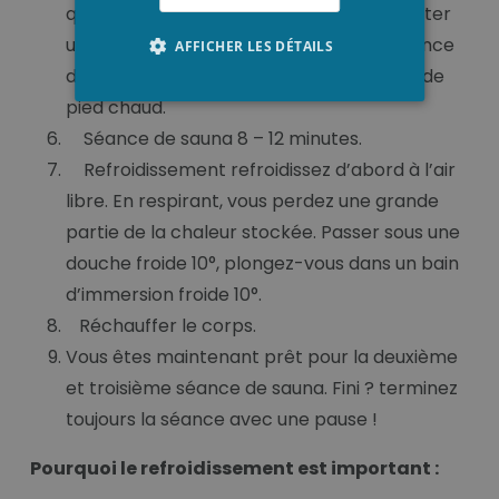
que vous réchauffer votre corps pour éviter
un choc thermique dans la première séance
AFFICHER LES DÉTAILS
de sauna. Cela peut être fait par un bain de
pied chaud.
Séance de sauna 8 – 12 minutes.
Refroidissement refroidissez d’abord à l’air
libre. En respirant, vous perdez une grande
partie de la chaleur stockée. Passer sous une
douche froide 10°, plongez-vous dans un bain
d’immersion froide 10°.
Réchauffer le corps.
Vous êtes maintenant prêt pour la deuxième
et troisième séance de sauna. Fini ? terminez
toujours la séance avec une pause !
Pourquoi le refroidissement est important :