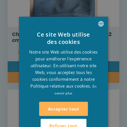
Ce site Web utilise
Chiffons microfibre verres 36 cm x 32
DUTCH
cm 2 pièces
des cookies
FRENCH
€ 1,60
Notre site Web utilise des cookies
ENGLISH
pour améliorer l'expérience
utilisateur. En utilisant notre site
DÉTAIL
Web, vous acceptez tous les
ACHETER MAINTENANT
cookies conformément à notre
Politique relative aux cookies.
En
savoir plus
Accepter tout
Refuser tout