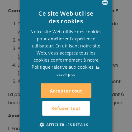
Comment utiliser le produit Puripool Super ?
Ce site Web utilise
DUTCH
des cookies
D’abord il faut enlever toutes les saletés de
FRENCH
Notre site Web utilise des cookies
votre piscine.
ENGLISH
pour améliorer l'expérience
Ajoutez un Chlore choc.
utilisateur. En utilisant notre site
Ajoutez 24 heures plus tard le Puripool
Web, vous acceptez tous les
(jusqu’a 1 litre dans 40m³).
cookies conformément à notre
Laissez la pompe tourner au moins 3 heures
Politique relative aux cookies.
En
(ceci pour une distribution uniforme).
savoir plus
À la fin de janvier il faut refaire ce traitement.
Accepter tout
La pompe de circulation laisser tourner pendant 6
heures par jour et quand il gèle 24 heures par jour.
Refuser tout
Avantages
AFFICHER LES DÉTAILS
1. Facilite l'ouverture du bassin au printemps.