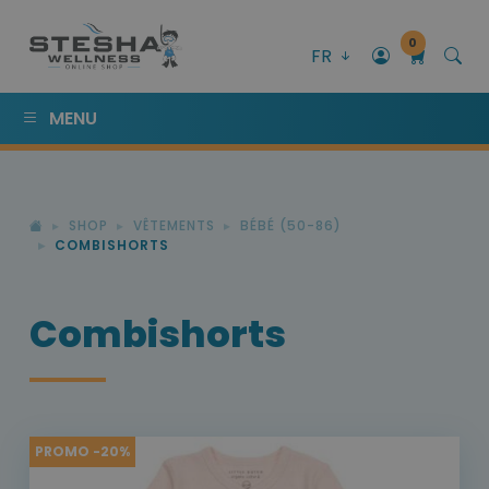
0
FR
MENU
SHOP
VÊTEMENTS
BÉBÉ (50-86)
COMBISHORTS
Combishorts
PROMO -20%