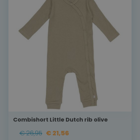
Combishort Little Dutch rib olive
€ 26,95
€ 21,56