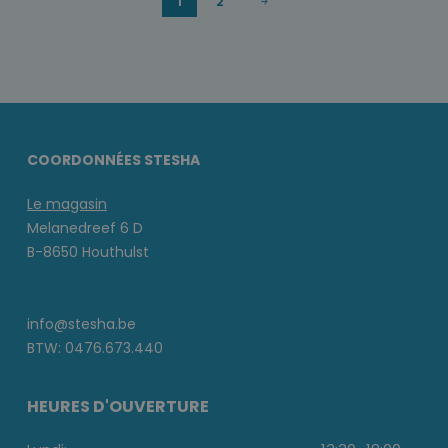
1
2
COORDONNÉES STESHA
Le magasin
Melanedreef 6 D
B-8650 Houthulst
info@stesha.be
BTW: 0476.673.440
HEURES D'OUVERTURE