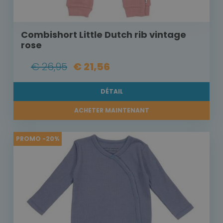
Combishort Little Dutch rib vintage
rose
€ 26,95
€ 21,56
DÉTAIL
ACHETER MAINTENANT
PROMO -20%