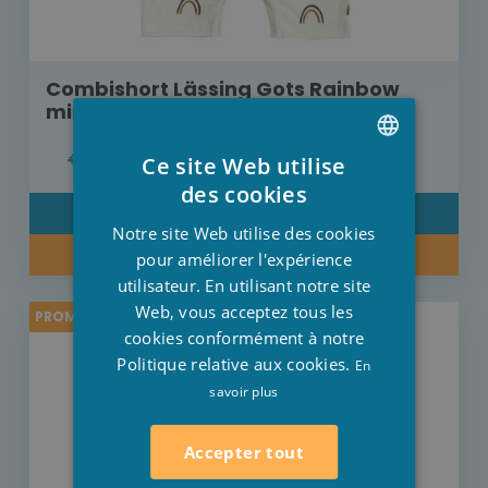
Combishort Lässing Gots Rainbow
mint
€ 22,95
€ 18,36
Ce site Web utilise
DUTCH
des cookies
DÉTAIL
FRENCH
Notre site Web utilise des cookies
ACHETER MAINTENANT
ENGLISH
pour améliorer l'expérience
utilisateur. En utilisant notre site
Web, vous acceptez tous les
PROMO -20%
cookies conformément à notre
Politique relative aux cookies.
En
savoir plus
Accepter tout