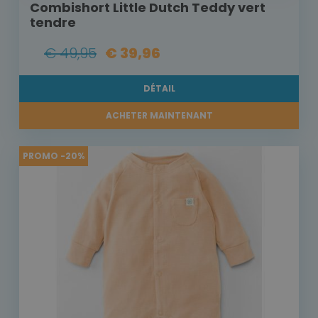
Combishort Little Dutch Teddy vert
tendre
€ 49,95
€ 39,96
DÉTAIL
ACHETER MAINTENANT
PROMO -20%