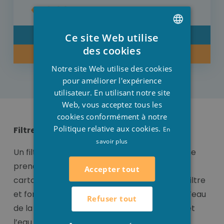
€ 16,00
DÉTAIL
Ce site Web utilise
DUTCH
des cookies
ACHETER MAINTENANT
FRENCH
Notre site Web utilise des cookies
ENGLISH
pour améliorer l'expérience
utilisateur. En utilisant notre site
Web, vous acceptez tous les
cookies conformément à notre
Politique relative aux cookies.
Filtre à cartouche
En
savoir plus
Un filtre à cartouche est facile à installer et ne
prend pas beaucoup de place. Un filtre à
Accepter tout
cartouche est également appelé Cartridge filtre
et fonctionne avec une cartouche filtrante. L’eau
Refuser tout
de la piscine traverse la cartouche filtrante et
l’eau est filtrée. Une cartouche filtrante est