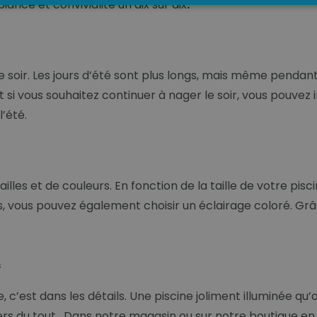
iance et convivialité un dix sur dix
.
 soir. Les jours d’été sont plus longs, mais même pendant le
i vous souhaitez continuer à nager le soir, vous pouvez ins
’été.
ailles et de couleurs. En fonction de la taille de votre pi
s, vous pouvez également choisir un éclairage coloré. Grâc
s
, c’est dans les détails. Une piscine joliment illuminée q
hers du tout. Dans notre magasin ou sur notre boutique en 