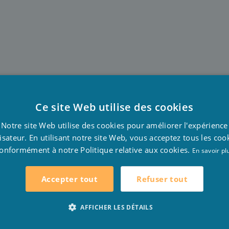
Ce site Web utilise des cookies
D
Notre site Web utilise des cookies pour améliorer l'expérience
F
lisateur. En utilisant notre site Web, vous acceptez tous les coo
onformément à notre Politique relative aux cookies.
E
En savoir pl
en été.
. Pas seulement en été mais aussi pendant l’hiver vous sav
Refuser tout
Accepter tout
r dans l’eau ou après une séance de sauna, vous pouvez sau
scine ou ouvrir la piscine peuvent, car la piscine n’est s
AFFICHER LES DÉTAILS
hiver il est agréable de donner quelque chose à l’œil. Vou