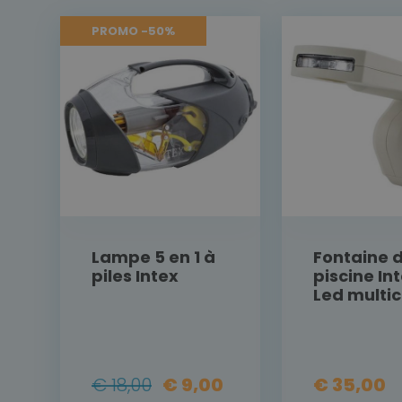
PROMO -50%
Lampe 5 en 1 à
Fontaine 
piles Intex
piscine In
Led multic
€ 18,00
€ 9,00
€ 35,00