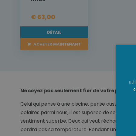
€ 63,00
DÉTAIL
ACHETER MAINTENANT
uti
c
Ne soyez pas seulement fier de votre piscine 
Celui qui pense à une piscine, pense aussi à l’été
polaires parmi nous, il est superbe de se baigne
sentiment superbe. Ceux qui veut réchauffer la pi
perdra pas sa température. Pendant une soirée d’