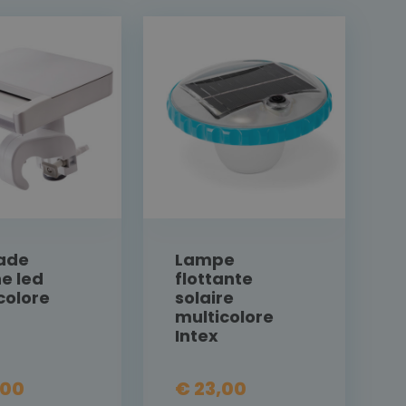
ade
Lampe
ne led
flottante
colore
solaire
multicolore
Intex
,00
€ 23,00