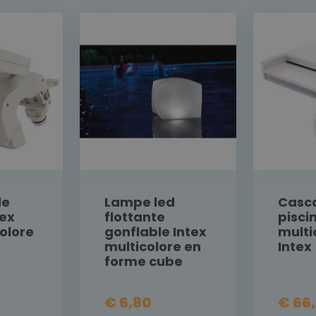
de
Lampe led
Casc
tex
flottante
pisci
olore
gonflable Intex
multi
multicolore en
Intex
forme cube
€ 6,80
€ 66