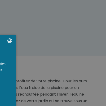
UTCH
RENCH
kies
NGLISH
us
ez aussi profitez de votre piscine. Pour les ours
ter dans l’eau froide de la piscine pour un
ouvent pas réchauffée pendant l’hiver, l’eau ne
s profitez de votre jardin qui se trouve sous un