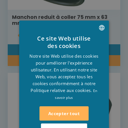
Manchon reduit à coller 75 mm x 63
mm
€ 4,50
Ce site Web utilise
DUTCH
des cookies
DÉTAIL
FRENCH
Notre site Web utilise des cookies
ACHETER MAINTENANT
ENGLISH
pour améliorer l'expérience
utilisateur. En utilisant notre site
Web, vous acceptez tous les
cookies conformément à notre
Politique relative aux cookies.
En
savoir plus
Accepter tout