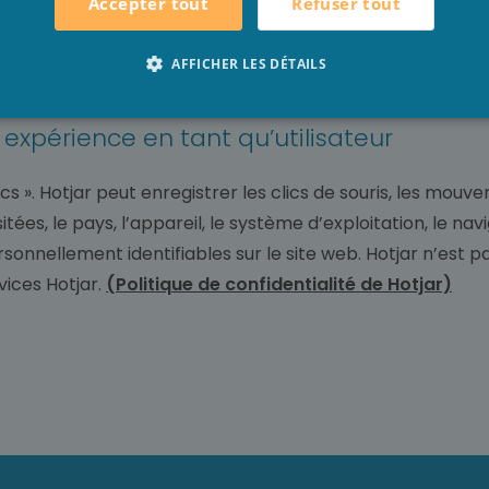
Refuser tout
Accepter tout
n sur le fait que dans ce cas, vous ne pourrez pas bénéfici
tez à ce que Google traite les informations de la manière
AFFICHER LES DÉTAILS
e expérience en tant qu’utilisateur
ics ». Hotjar peut enregistrer les clics de souris, les mouv
tées, le pays, l’appareil, le système d’exploitation, le nav
sonnellement identifiables sur le site web. Hotjar n’est 
rvices Hotjar.
(Politique de confidentialité de Hotjar)