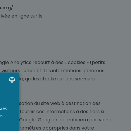
s.org/
ivée en ligne sur le
gle Analytics recourt à des « cookies » (petits
isiteurs l’utilisent. Les informations générées
 à Google, qui les stocke sur des serveurs
UTCH
ur l’utilisation du site web à destination des
RENCH
kies
ogle peut fournir ces informations à des tiers si
NGLISH
us
 compte de Google. Google ne combinera pas votre
rant les paramètres appropriés dans votre