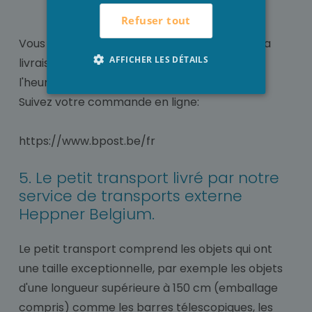
1,5 m pour le côté le plus long.
Refuser tout
3 m³ pour le dimension totale.
Vous recevrez un mail tôt le matin le jour de la
AFFICHER LES DÉTAILS
livraison. Ce mail contient une indication de
l'heure la livraison prévue.
Suivez votre commande en ligne:
https://www.bpost.be/fr
5. Le petit transport livré par notre
service de transports externe
Heppner Belgium.
Le petit transport comprend les objets qui ont
une taille exceptionnelle, par exemple les objets
d'une longueur supérieure à 150 cm (emballage
compris) comme les barres télescopiques, les