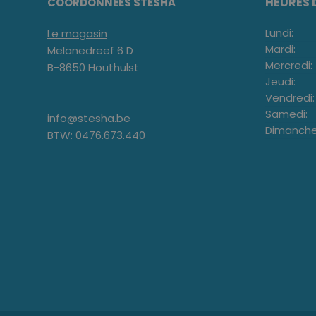
HEURES 
COORDONNÉES STESHA
Lundi:
Le magasin
Mardi:
Melanedreef 6 D
Mercredi:
B-8650 Houthulst
Jeudi:
Vendredi:
Samedi:
info@stesha.be
Dimanche
BTW: 0476.673.440