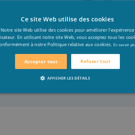
ASPIRATEUR
SYSTÈME
Ce site Web utilise des cookies
D
RECHARGEABLE
D'ENROULEMENT
Notre site Web utilise des cookies pour améliorer l'expérience
PIÈCE DÉTACHÉE
INTEX
F
lisateur. En utilisant notre site Web, vous acceptez tous les coo
onformément à notre Politique relative aux cookies.
E
En savoir pl
Refuser tout
Accepter tout
AFFICHER LES DÉTAILS