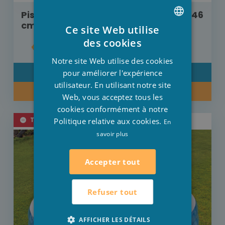
Piscine soft side pool Intex 188 cm x 46
cm
Ce site Web utilise
DUTCH
des cookies
€ 19,00
FRENCH
Notre site Web utilise des cookies
ENGLISH
pour améliorer l'expérience
DÉTAIL
utilisateur. En utilisant notre site
ACHETER MAINTENANT
Web, vous acceptez tous les
cookies conformément à notre
TEMPORAIREMENT ÉPUISÉ
Politique relative aux cookies.
En
savoir plus
Accepter tout
Refuser tout
AFFICHER LES DÉTAILS