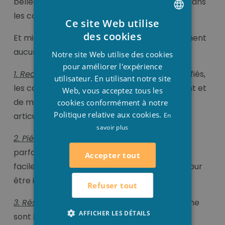
belles couleurs pendant des années. Même dans
les conditions climatiques les plus extrêmes.
Ce site Web utilise
DUTCH
des cookies
Et mieux encore, ils ne nécessitent pratiquement
FRENCH
aucun entretien.
Notre site Web utilise des cookies
ENGLISH
pour améliorer l'expérience
1. Rectifié:
Grâce à leurs côtés et angles rectifiés,
utilisateur. En utilisant notre site
les carreaux peuvent être installé rapidement et
Web, vous acceptez tous les
de manière précise avec leurs petites
cookies conformément à notre
Politique relative aux cookies.
articulations.
En
savoir plus
2. Piédestal:
Grâce à leur calibrage presque
parfait, nos carreaux de porcelaine légers et
Accepter tout
faciles à poser sont parfaitement adaptés pour
être installés sur des piédestaux.
Refuser tout
3. Résistant au gel:
Nos carreaux de porcelaine
AFFICHER LES DÉTAILS
sont imperméables à l'humidité et aux