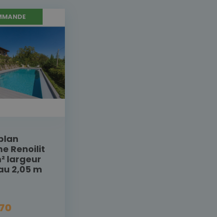
MMANDE
plan
e Renoilit
² largeur
au 2,05 m
,70