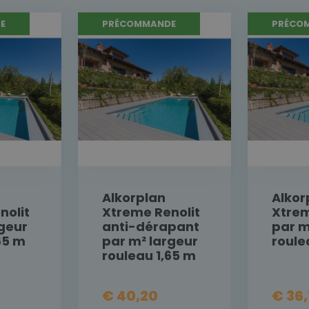
E
PRÉCOMMANDE
PRÉCO
Alkorplan
Alkor
nolit
Xtreme Renolit
Xtrem
rgeur
anti-dérapant
par m
65 m
par m² largeur
roule
rouleau 1,65 m
€ 40,20
€ 36