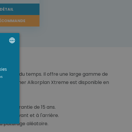
DÉTAIL
ÉCOMMANDE
UTCH
RENCH
kies
es au fil du temps. Il offre une large gamme de
NGLISH
us
que. Le liner Alkorplan Xtreme est disponible en
'une garantie de 15 ans.
 à l'avant et à l'arrière.
au pâturage aléatoire.