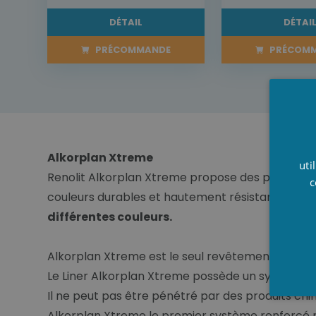
DÉTAIL
DÉTAI
PRÉCOMMANDE
PRÉCOM
Alkorplan Xtreme
uti
Renolit Alkorplan Xtreme propose des piscines vr
c
couleurs durables et hautement résistant avec le
différentes couleurs.
Alkorplan Xtreme est le seul revêtement de pis
Le Liner Alkorplan Xtreme possède un système de 
Il ne peut pas être pénétré par des produits chim
Alkorplan Xtreme le premier système renforcé r