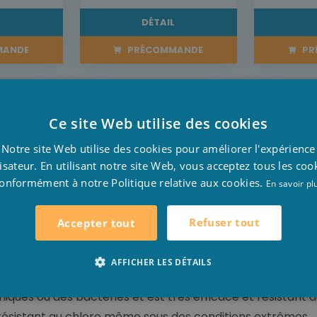
L
DÉTAIL
MANDE
PRÉCOMMANDE
PR
Ce site Web utilise des cookies
D
Notre site Web utilise des cookies pour améliorer l'expérience
F
lisateur. En utilisant notre site Web, vous acceptez tous les coo
aiment unique avec des couleurs qui restent riches et viv
onformément à notre Politique relative aux cookies.
E
En savoir pl
squels vous personnalisez votre piscine, en un bassin uni
Refuser tout
Accepter tout
cine entièrement imperméable à l'eau qui s'accompagne d
AFFICHER LES DÉTAILS
protection extrêmement dens qui couvre toute la surface,
iques ou des bactéries et est très efficace et résistant 
ésistant au chlore même sous des conditions extrêmes.