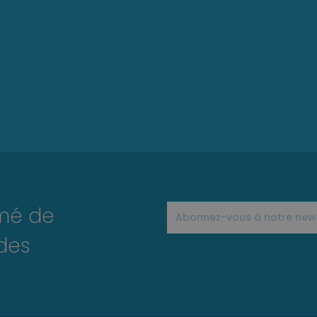
rmé de
des