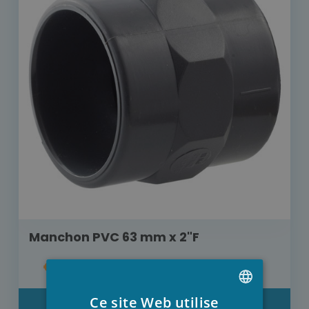
Manchon PVC 63 mm x 2"F
€ 6,30
Ce site Web utilise
DÉTAIL