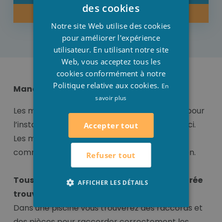
DUTCH
des cookies
ACHETER MAINTENANT
FRENCH
Notre site Web utilise des cookies
ENGLISH
pour améliorer l'expérience
utilisateur. En utilisant notre site
Web, vous acceptez tous les
cookies conformément à notre
Politique relative aux cookies.
En
Manchon/ manchon mixte
savoir plus
Les meilleurs manchons et manchons mixte pour
l’installation de votre piscine vous trouverez ici.
Accepter tout
Les manchons/ manchons mixte sont idéal
comme matériaux idéal pour votre installation.
Refuser tout
Tous les raccords pour votre piscine intégrée
AFFICHER LES DÉTAILS
trouvez- vous ici !
Dans une piscine vous trouverez des raccords et
des pièces pour raccorder correctement les