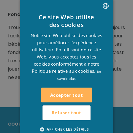
Fond doux gonflable
Ce site Web utilise
DUTCH
des cookies
Trouvez l’équilibre pour un enfant n’ai pas toujours
FRENCH
Notre site Web utilise des cookies
facile. Heureusement il y a quelques piscines pour
ENGLISH
pour améliorer l'expérience
bébé que nous vendons avec des fonds doux. Les
utilisateur. En utilisant notre site
fonds de piscine sont gonflables. Comme ça c’est
Web, vous acceptez tous les
très agréable pour votre bébé ou tous petit de
cookies conformément à notre
jouer dans la piscine, il peut s’allonger et la chute
Politique relative aux cookies.
En
ne sera pas pénible.
savoir plus
Accepter tout
Refuser tout
COORDONNÉES STESHA
AFFICHER LES DÉTAILS