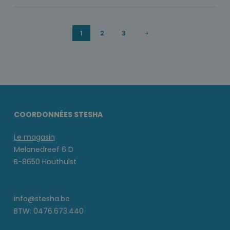
1
2
3
COORDONNÉES STESHA
Le magasin
Melanedreef 6 D
B-8650 Houthulst
info@stesha.be
BTW: 0476.673.440