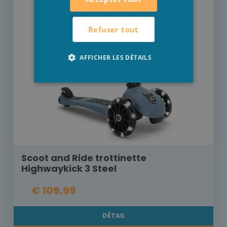
Refuser tout
AFFICHER LES DÉTAILS
Scoot and Ride trottinette
Highwaykick 3 Steel
€ 109,99
DÉTAIL