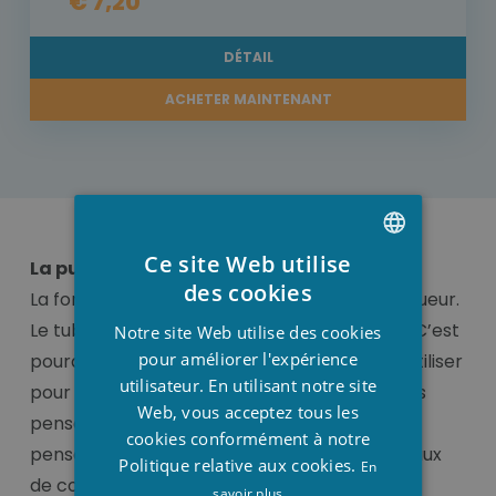
€ 7,20
DÉTAIL
ACHETER MAINTENANT
Ce site Web utilise
La puissance du ‘tube rigide’.
DUTCH
des cookies
La force du tube de pression est dans la longueur.
FRENCH
Le tube peut très bien résister à la pression. C’est
Notre site Web utilise des cookies
ENGLISH
pour améliorer l'expérience
pourquoi le tube de pression est beaucoup utiliser
utilisateur. En utilisant notre site
pour élaborer les constructions. Lorsque nous
Web, vous acceptez tous les
pensons à une conduite sous pression, nous
cookies conformément à notre
pensons souvent à la tuyauterie lors de travaux
Politique relative aux cookies.
En
de construction, mais pensez à votre propre
savoir plus