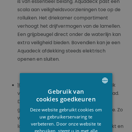
is van essentieel belang. Aquadeck past een
scala aan veiligheidsvoorzieningen toe op de
rolluiken. Het driekamer compartiment
verhoogt het drijfvermogen van de lamellen.
Een grijpbeugel direct onder de waterlijn kan
extra veiligheid bieden. Bovendien kan je een
Aquadeck afdekking steeds elektrisch
openen en sluiten.
100% Waterdichtheid:
Een Aquadeck rolluik
Gebruik van
vormt een elegant geheel met je zwembad.
DUTCH
cookies goedkeuren
De productie werkt met een innovatieve
FRENCH
geautomatiseerde luchtdrogingsmethode. Zo
Deze website gebruikt cookies om
ENGLISH
uw gebruikerservaring te
wordt de relatieve luchtvochtigheid in de
verbeteren. Door onze website te
lamellenkamers tot een minimum beperkt en
gebruiken, stemt u in met alle