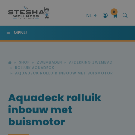
0
NL
MENU
SHOP
ZWEMBADEN
AFDEKKING ZWEMBAD
ROLLUIK AQUADECK
AQUADECK ROLLUIK INBOUW MET BUISMOTOR
Aquadeck rolluik
inbouw met
buismotor