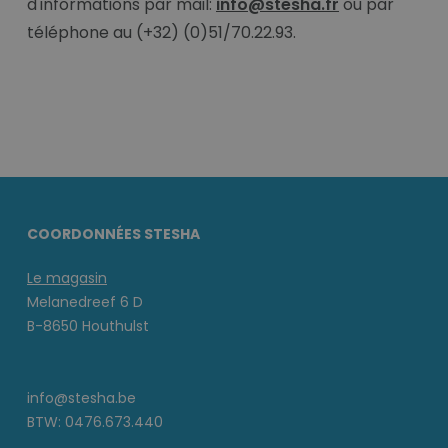
d'informations par mail:
info@stesha.fr
ou par
téléphone au (+32) (0)51/70.22.93.
COORDONNÉES STESHA
Le magasin
Melanedreef 6 D
B-8650 Houthulst
info@stesha.be
BTW: 0476.673.440