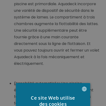
piscine est primordiale. Aquadeck incorpore
une variété de dispositif de sécurité dans le
système de lames. Le compartiment à trois
chambres augmente la flottabilité des lattes.
Une sécurité supplémentaire peut être
fournie grâce à une main courante
directement sous la ligne de flottaison. Et
vous pouvez toujours ouvrir et fermer un volet
Aquadeck à la fois mécaniquement et
électriquement.
Étanchéité automatisée
:
Une piscine
élégante grâce à Aquadeck les volets sont
faits de lames de haute qualité. Les lames
Ce site Web utilise
DUTCH
forment un coffre-fort, élégant et une
des cookies