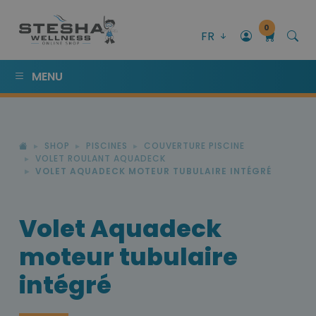
0
FR
MENU
SHOP
PISCINES
COUVERTURE PISCINE
VOLET ROULANT AQUADECK
VOLET AQUADECK MOTEUR TUBULAIRE INTÉGRÉ
Volet Aquadeck
moteur tubulaire
intégré