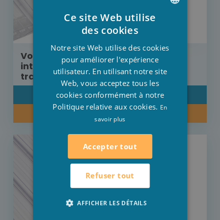
Ce site Web utilise
DUTCH
des cookies
FRENCH
Notre site Web utilise des cookies
Volet Aquadeck moteur tubulaire
ENGLISH
pour améliorer l'expérience
intégré lames Polycarbonate
utilisateur. En utilisant notre site
transparentes 8 m x 4,5 m
Web, vous acceptez tous les
cookies conformément à notre
DÉTAIL
Politique relative aux cookies.
En
RENSEIGNEZ-VOUS SUR NOTRE PRIX
savoir plus
Accepter tout
Refuser tout
AFFICHER LES DÉTAILS