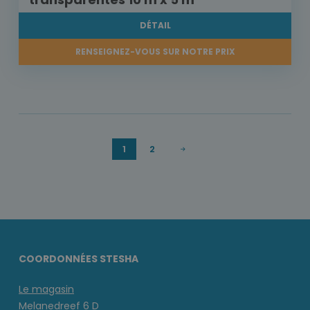
DÉTAIL
RENSEIGNEZ-VOUS SUR NOTRE PRIX
1
2
COORDONNÉES STESHA
Le magasin
Melanedreef 6 D