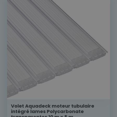
Volet Aquadeck moteur tubulaire
intégré lames Polycarbonate
transparentes 10 m x 5 m