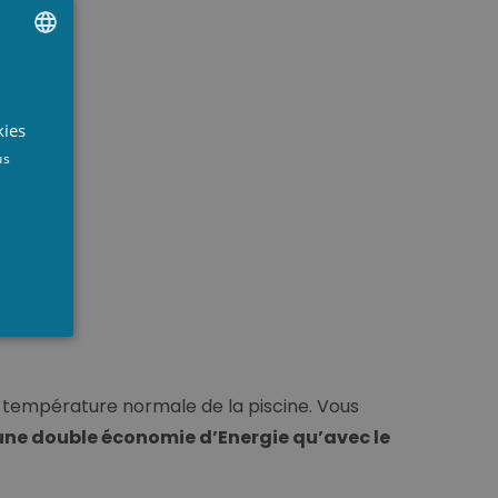
UTCH
RENCH
kies
NGLISH
us
a température normale de la piscine. Vous
’une double économie d’Energie qu’avec le