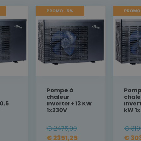
PROMO -5%
PROMO
Pompe à
Pomp
chaleur
chale
10,5
Inverter+ 13 KW
Inver
V
1x230V
kW 1
€ 2475,00
€ 319
€ 2351,25
€ 30