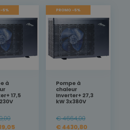
 -5%
PROMO -5%
e à
Pompe à
ur
chaleur
ter+ 17,5
Inverter+ 27,3
x230V
kW 3x380V
9,00
€ 4664,00
39,05
€ 4430,80