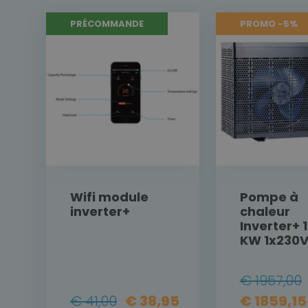
PROMO -5%
PRÉCOMMANDE
PROMO -5%
Wifi module
Pompe à
inverter+
chaleur
Inverter+ 
KW 1x230
€ 1957,00
€ 41,00
€ 38,95
€ 1859,15