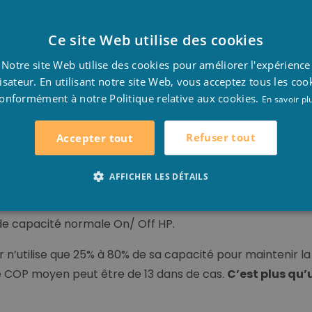
lité & full-inverter moteur de ventilation.
abel énergétique : unique sur le marché!
Ce site Web utilise des cookies
D
Notre site Web utilise des cookies pour améliorer l'expérience
F
stème d’électricité
lisateur. En utilisant notre site Web, vous acceptez tous les coo
onformément à notre Politique relative aux cookies.
E
En savoir pl
m haute qualité
Refuser tout
Accepter tout
P France
AFFICHER LES DÉTAILS
de capacité normale On/ Off HP.
r n’utilise que 25% à 80% de sa capacité pour maintenir l
 le COP moyen peut être de 13 dans de cas.
C’est plus qu