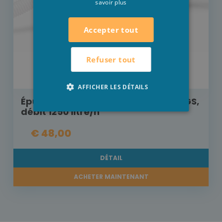
savoir plus
Accepter tout
Refuser tout
AFFICHER LES DÉTAILS
Épurateur à cartouche Intex 28602GS,
débit 1250 litre/h
€ 48,00
DÉTAIL
ACHETER MAINTENANT