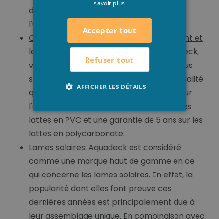
savoir plus
dans les chambres des lames lors de
l'utilisation de la couverture.
Accepter tout
Garantie supplémentaire sur l'équipement et
les lattes:
Lorsque vous choisissez Aquadeck,
Refuser tout
vous optez pour la qualité supérieure. Nous
sommes tellement confiants de notre qualité
AFFICHER LES DÉTAILS
que nous offrons une garantie de 4 ans sur
l'équipement, une garantie de 2 ans sur les
lattes en PVC et une garantie de 5 ans sur les
lattes en polycarbonate.
Lames solaires:
Aquadeck est considéré
comme une marque haut de gamme en ce
qui concerne les lames solaires. En effet, la
popularité dont elles font preuve ces
dernières années est principalement due à
leur assemblage unique. En combinaison avec