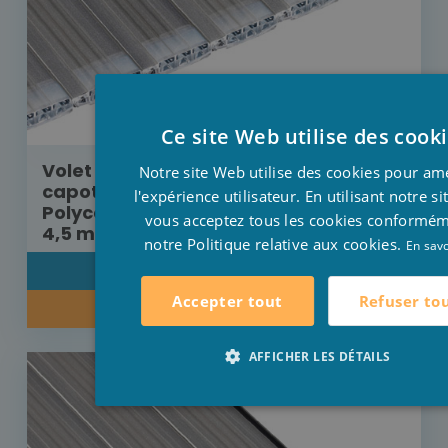
Ce site Web utilise des cook
Volet Aquadeck moteur externe sans
Notre site Web utilise des cookies pour am
capot de protection lames
l'expérience utilisateur. En utilisant notre s
Polycarbonate solaire platinum 8 m x
vous acceptez tous les cookies conformé
4,5 m
notre Politique relative aux cookies.
En savo
DÉTAIL
Refuser to
Accepter tout
RENSEIGNEZ-VOUS SUR NOTRE PRIX
AFFICHER LES DÉTAILS