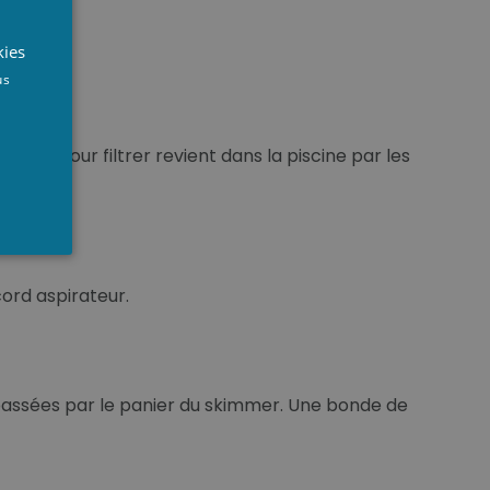
UTCH
RENCH
scine.
kies
NGLISH
us
lai... pour filtrer revient dans la piscine par les
ord aspirateur.
t passées par le panier du skimmer. Une bonde de