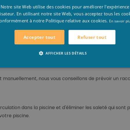
D
Notre site Web utilise des cookies pour améliorer l'expérience
F
t vos buses de refoulement, prise balai, ... dans votre pi
lisateur. En utilisant notre site Web, vous acceptez tous les coo
onformément à notre Politique relative aux cookies.
E
En savoir pl
Refuser tout
Accepter tout
scine. L'eau qui sort de la piscine, par le skimmer, prise ba
e.
AFFICHER LES DÉTAILS
nt manuellement, nous vous conseillons de prévoir un racc
ulation dans la piscine et d'éliminer les saleté qui son
votre piscine.