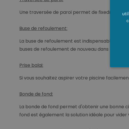
Une traversée de paroi permet de fixedr facilemen
uti
c
Buse de refoulement:
La buse de refoulement est indispensable dans la pi
buses de refoulement de nouveau dans la piscin
Prise balai:
Si vous souhaitez aspirer votre piscine facileme
Bonde de fond:
La bonde de fond permet d'obtenir une bonne circ
fond est également la solution idéale pour vider 