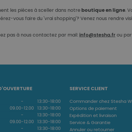
t les pièces à sceller dans notre
boutique en ligne
. 
férez-vous faire du 'vrai shopping'? Venez nous rendre vi
itez pas à nous contactez par mail:
info@stesha.fr
ou par 
D'OUVERTURE
SERVICE CLIENT
-
13:30
-
18:00
Commander chez Stesha We
09.00
-
12.00
13:30
-
18:00
Options de paiement
-
13:30
-
18:00
Expédition et livraison
09.00
-
12.00
13:30
-
18:00
Service & Garantie
-
13:30
-
18:00
Annuler ou retourner